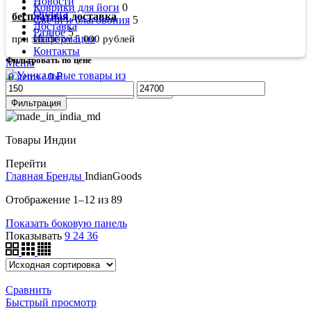
Новости
Коврики для йоги
0
Оплата
бесплатная доставка
Свечи и благовония
5
Доставка
Разное
5
Информация
при заказе от 5 000 рублей
Контакты
Фильтровать по цене
Меню
0
items
/
0
₽
Минимальная
Максимальная
Поиск
цена
цена
0
items
/
0
₽
Фильтрация
Товары Индии
Перейти
Главная
Бренды
IndianGoods
Отображение 1–12 из 89
Показать боковую панель
Показывать
9
24
36
Сравнить
Быстрый просмотр